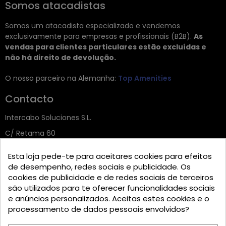
Somos atacadistas
Somos um atacadista especializado e vendemos
exclusivamente para empresas e profissionais (B2B).
As
vendas para clientes particulares estão excluídas e
não há direito de devolução.
O nosso parceiro na Alemanha:
Top Amenities
Contacto
Intercabo Soluciones S.L.
C/ Retama 60
30833 Murcia
Esta loja pede-te para aceitares cookies para efeitos
Tel: +34 644 902 406
de desempenho, redes sociais e publicidade. Os
cookies de publicidade e de redes sociais de terceiros
info@bio-amenities.com
são utilizados para te oferecer funcionalidades sociais
e anúncios personalizados. Aceitas estes cookies e o
processamento de dados pessoais envolvidos?