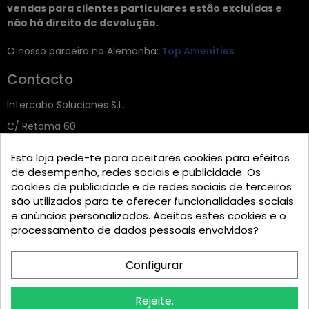
vendas para clientes particulares estão excluídas e
não há direito de devolução.
O nosso parceiro na Alemanha:
Top Amenities
Contacto
Intercabo Soluciones S.L.
C/ Retama 60
30833 Murcia
Esta loja pede-te para aceitares cookies para efeitos
Tel: +34 644 902 406
de desempenho, redes sociais e publicidade. Os
cookies de publicidade e de redes sociais de terceiros
info@bio-amenities.com
são utilizados para te oferecer funcionalidades sociais
e anúncios personalizados. Aceitas estes cookies e o
processamento de dados pessoais envolvidos?
English
Español
Deutsch
Configurar
Français
Italiano
Rejeite.