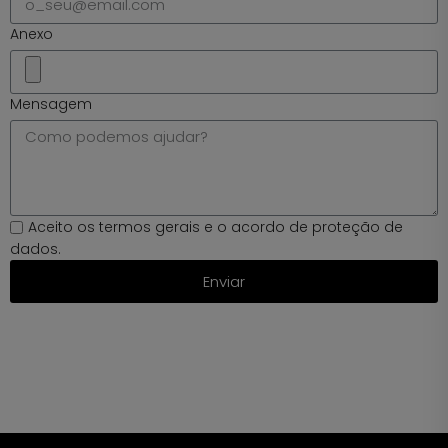
Anexo
Mensagem
Aceito
os t
ermos g
erais
e
o a
cordo
de p
roteção
de
d
ados.
Enviar