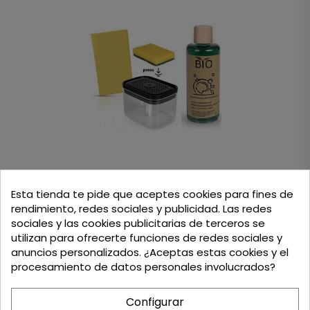
Dispensadora De Lavavajillas Con Bomba Dispensadora
Esta tienda te pide que aceptes cookies para fines de
Rellenable
rendimiento, redes sociales y publicidad. Las redes
33,95 €
sociales y las cookies publicitarias de terceros se
Contiene: 1 Unidad (33,95 € / Unidad)
utilizan para ofrecerte funciones de redes sociales y
anuncios personalizados. ¿Aceptas estas cookies y el
procesamiento de datos personales involucrados?
Configurar