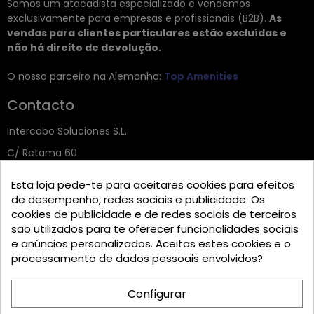
Somos um atacadista especializado e vendemos
exclusivamente para empresas e profissionais (B2B).
As
vendas para clientes particulares estão excluídas e
não há direito de devolução.
O nosso parceiro na Alemanha:
Top Amenities
Contacto
Intercabo Soluciones S.L.
C/ Retama 60
30833 Murcia
Esta loja pede-te para aceitares cookies para efeitos
Tel: +34 644 902 406
de desempenho, redes sociais e publicidade. Os
cookies de publicidade e de redes sociais de terceiros
info@bio-amenities.com
são utilizados para te oferecer funcionalidades sociais
e anúncios personalizados. Aceitas estes cookies e o
processamento de dados pessoais envolvidos?
English
Español
Deutsch
Configurar