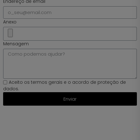
Endereço de email
Anexo
Mensagem
Aceito
os t
ermos g
erais
e
o a
cordo
de p
roteção
de
d
ados.
Enviar