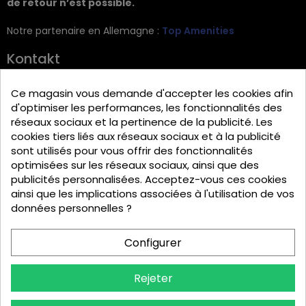
de retour n’est possible.
Notre partenaire en Allemagne :
Top Amenities
Kontakt
Intercabo Soluciones S.L.
Ce magasin vous demande d'accepter les cookies afin
C/ Retama 60
d'optimiser les performances, les fonctionnalités des
réseaux sociaux et la pertinence de la publicité. Les
30833 Murcia
cookies tiers liés aux réseaux sociaux et à la publicité
Tel: +34 644 902 406
sont utilisés pour vous offrir des fonctionnalités
optimisées sur les réseaux sociaux, ainsi que des
info@bio-amenities.com
publicités personnalisées. Acceptez-vous ces cookies
ainsi que les implications associées à l'utilisation de vos
données personnelles ?
English
Español
Deutsch
Configurer
Italiano
Português PT
Rejeter