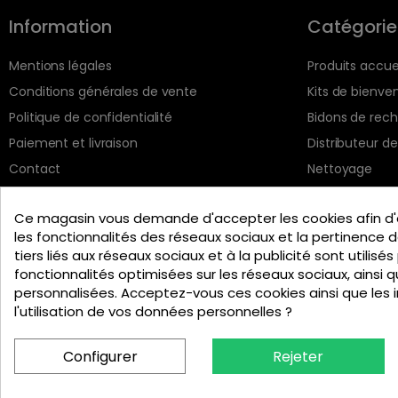
Information
Catégorie
Mentions légales
Produits accue
Conditions générales de vente
Kits de bienve
Politique de confidentialité
Bidons de rec
Paiement et livraison
Distributeur d
Contact
Nettoyage
Personnalisation
Restauration &
Ce magasin vous demande d'accepter les cookies afin d'
les fonctionnalités des réseaux sociaux et la pertinence de
tiers liés aux réseaux sociaux et à la publicité sont utilisés
fonctionnalités optimisées sur les réseaux sociaux, ainsi q
Engli
personnalisées. Acceptez-vous ces cookies ainsi que les 
l'utilisation de vos données personnelles ?
Configurer
Rejeter