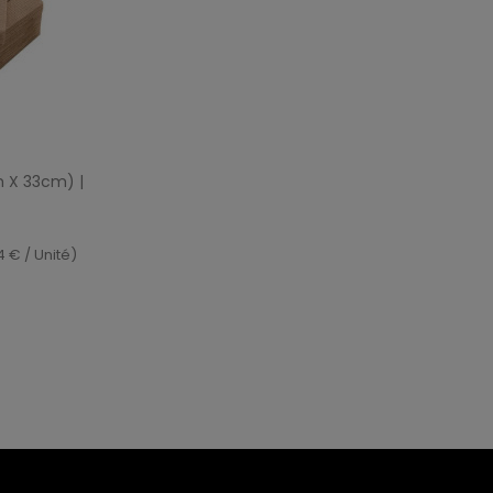
pide
m X 33cm) |
4 € / Unité)