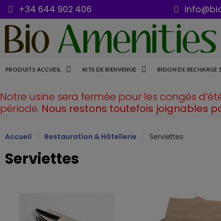
+34 644 902 406
info@bi
PRODUITS ACCUEIL
KITS DE BIENVENUE
BIDON DE RECHARGE 
Notre usine sera fermée pour les congés d’ét
période.
Nous restons toutefois joignables p
Accueil
Restauration & Hôtellerie
Serviettes
Serviettes