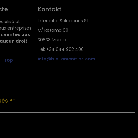
ste
Kontakt
Intercabo Soluciones S.L.
ialisé et
ux entreprises
C/ Retama 60
es ventes aux
30833 Murcia
 aucun droit
Tel: +34 644 902 406
info@bio-amenities.com
 :
Top
uês PT