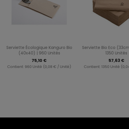
Aperçu rapide
Aperçu ra


Serviette Écologique Kanguro Bio
Serviette Bio Eco (33c
(40x40) | 960 Unités
1350 Unités
75,10 €
57,63 €
Contient: 960 Unité (0,08 € / Unité)
Contient: 1350 Unité (0,0