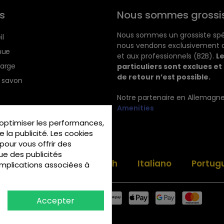
s
Nous sommes grossi
Nous sommes un grossiste spéc
il
nous vendons exclusivement a
nue
et aux professionnels (B2B).
L
harge
particuliers sont exclues et
de retour n’est possible.
e savon
Notre partenaire en Allemagne
Amenities
 Hôtellerie
optimiser les performances,
 la publicité. Les cookies
 pour vous offrir des
ue des publicités
sh
Español
Deutsch
Italiano
Portug
implications associées à
Accepter