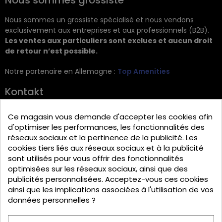
Nous sommes un grossiste spécialisé et nous vendons
exclusivement aux entreprises et aux professionnels (B2B).
Les ventes aux particuliers sont exclues et aucun droit
de retour n’est possible.
Notre partenaire en Allemagne :
Top Amenities
Kontakt
Intercabo Soluciones S.L.
Ce magasin vous demande d'accepter les cookies afin
C/ Retama 60
d'optimiser les performances, les fonctionnalités des
réseaux sociaux et la pertinence de la publicité. Les
30833 Murcia
cookies tiers liés aux réseaux sociaux et à la publicité
Tel: +34 644 902 406
sont utilisés pour vous offrir des fonctionnalités
optimisées sur les réseaux sociaux, ainsi que des
info@bio-amenities.com
publicités personnalisées. Acceptez-vous ces cookies
ainsi que les implications associées à l'utilisation de vos
données personnelles ?
English
Español
Deutsch