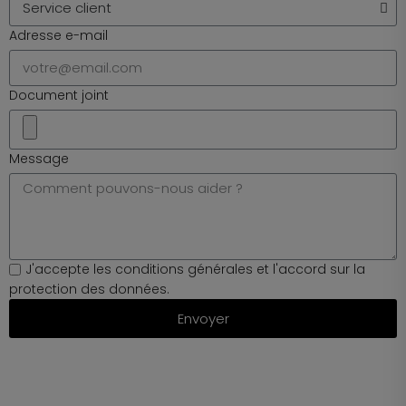
Adresse e-mail
Document joint
Message
J'accepte
les c
onditions g
énérales
et
l'accord
sur
la
p
rotection
des d
onnées.
Envoyer