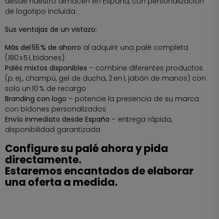
desde nuestro almacén en España, con personalización
de logotipo incluida.
Sus ventajas de un vistazo:
Más del 55 % de ahorro
al adquirir una palé completa
(180 x 5 L bidones)
Palés mixtos disponibles
– combine diferentes productos
(p. ej., champú, gel de ducha, 2 en 1, jabón de manos) con
solo un 10 % de recargo
Branding con logo
– potencie la presencia de su marca
con bidones personalizados
Envío inmediato desde España
– entrega rápida,
disponibilidad garantizada
Configure su palé ahora y pida
directamente.
Estaremos encantados de elaborar
una oferta a medida.