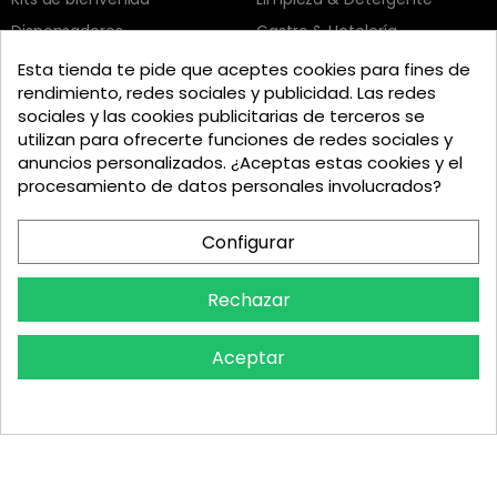
Dispensadores
Gastro & Hotelería
Esta tienda te pide que aceptes cookies para fines de
Somos mayoristas
rendimiento, redes sociales y publicidad. Las redes
sociales y las cookies publicitarias de terceros se
Somos un mayorista especializado y vendemos
utilizan para ofrecerte funciones de redes sociales y
exclusivamente a empresas y profesionales (B2B).
No
anuncios personalizados. ¿Aceptas estas cookies y el
vendemos a particulares y no hay derecho de
procesamiento de datos personales involucrados?
devolución.
Configurar
Nuestro partner en Alemania:
Top Amenities
Kontakt
Rechazar
Intercabo Soluciones S.L.
Aceptar
C/ Retama 60
30833 Murcia
Tel: +34 644 902 406
info@bio-amenities.com