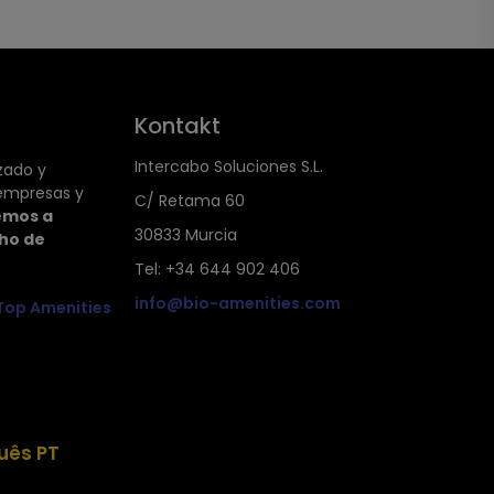
Kontakt
Intercabo Soluciones S.L.
zado y
empresas y
C/ Retama 60
emos a
30833 Murcia
cho de
Tel: +34 644 902 406
info@bio-amenities.com
Top Amenities
uês PT