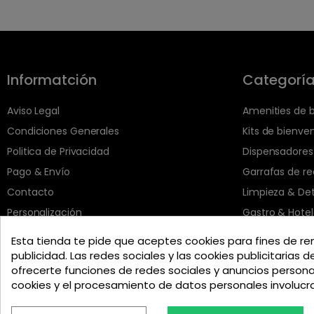
Informatción
Categorí
Aviso Legal
Amenities de 
Condiciones Generales
Kits de bienve
Politica de Privacidad
Dispensadores
Pago & Envío
Garrafas de r
Contacto
Limpieza & De
Personalización
Gastro & Hotel
Esta tienda te pide que aceptes cookies para fines de re
publicidad. Las redes sociales y las cookies publicitarias d
ofrecerte funciones de redes sociales y anuncios person
cookies y el procesamiento de datos personales involuc
Englis