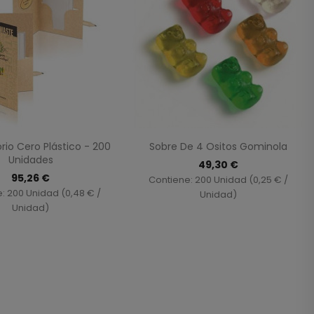
Vista rápida
Vista rápida


orio Cero Plástico - 200
Sobre De 4 Ositos Gominola
Unidades
49,30 €
95,26 €
Contiene: 200 Unidad (0,25 € /
: 200 Unidad (0,48 € /
Unidad)
Unidad)