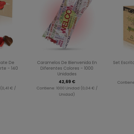
ida
Vista rápida

ate De
Caramelos De Bienvenida En
Set Escrit
rte - 140
Diferentes Colores - 1000
Unidades
42,69 €
Contiene
(0,41 € /
Contiene: 1000 Unidad (0,04 € /
Unidad)