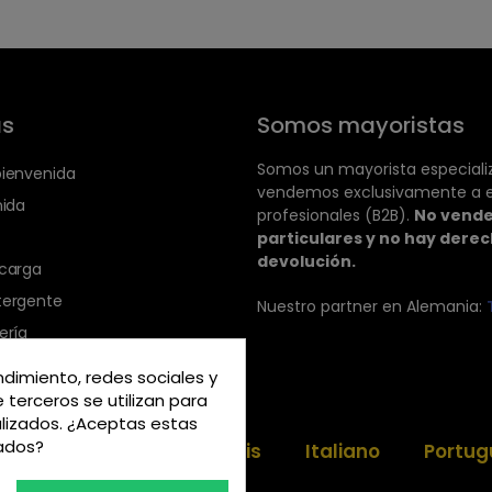
as
Somos mayoristas
Somos un mayorista especiali
bienvenida
vendemos exclusivamente a 
nida
profesionales (B2B).
No vend
particulares y no hay dere
devolución.
ecarga
tergente
Nuestro partner en Alemania:
ería
ndimiento, redes sociales y
e terceros se utilizan para
alizados. ¿Aceptas estas
rados?
h
Deutsch
Français
Italiano
Portug