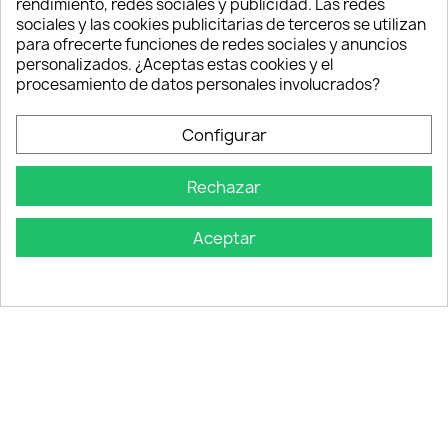
Nuestro partner en Alemania:
Top Amenities
rendimiento, redes sociales y publicidad. Las redes
sociales y las cookies publicitarias de terceros se utilizan
Kontakt
para ofrecerte funciones de redes sociales y anuncios
personalizados. ¿Aceptas estas cookies y el
Intercabo Soluciones S.L.
procesamiento de datos personales involucrados?
C/ Retama 60
Configurar
30833 Murcia
Tel: +34 644 902 406
Rechazar
info@bio-amenities.com
Aceptar
English
Deutsch
Français
Italiano
Português PT