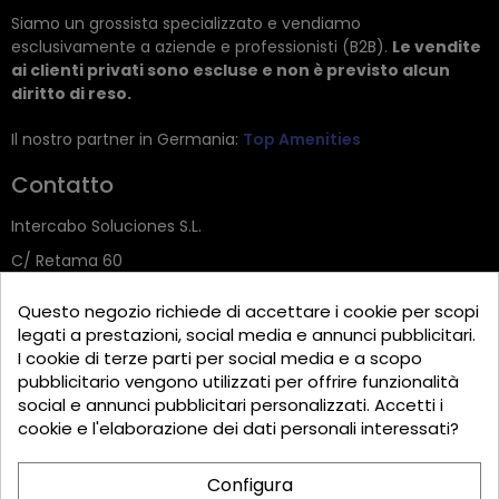
Siamo un grossista specializzato e vendiamo
esclusivamente a aziende e professionisti (B2B).
Le vendite
ai clienti privati sono escluse e non è previsto alcun
diritto di reso.
Il nostro partner in Germania:
Top Amenities
Contatto
Intercabo Soluciones S.L.
C/ Retama 60
30833 Murcia
Questo negozio richiede di accettare i cookie per scopi
Tel: +34 644 902 406
legati a prestazioni, social media e annunci pubblicitari.
I cookie di terze parti per social media e a scopo
info@bio-amenities.com
pubblicitario vengono utilizzati per offrire funzionalità
social e annunci pubblicitari personalizzati. Accetti i
cookie e l'elaborazione dei dati personali interessati?
English
Español
Deutsch
Configura